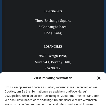
HONG KONG
Three Exchange Square,
8 Connaught Place,
Hong Kong
LOS ANGELES
9876 Design Blvd,
Suite 543, Beverly Hills,
CA 90212
Zustimmung verwalten
NEW YORK
Um dir ein optimales Erlebnis zu bieten, verwenden wir Technologien wie
8622 Broadway Street 352,
Cookies, um Geräteinformationen zu speichern und/oder darauf
zuzugreifen. Wenn du diesen Technologien zustimmst, können wir Daten
Brooklyn, NY 11214,
wie das Surfverhalten oder eindeutige IDs auf dieser Website verarbeiten.
USA
Wenn du deine Zustimmung nicht erteilst oder zurückziehst, können