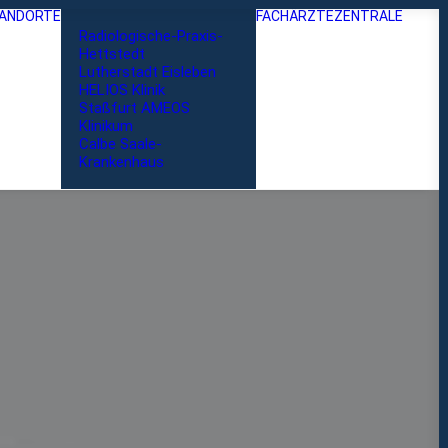
ANDORTE
FACHÄRZTE
ZENTRALE
Radiologische-Praxis-
Hettstedt
Lutherstadt Eisleben
HELIOS Klinik
Staßfurt AMEOS
Klinikum
Calbe Saale-
Krankenhaus