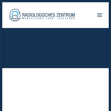
Radiologische-Praxis-Hettstedt
Lutherstadt Eisleben HELIOS Klinik
Staßfurt AMEOS Klinikum
Calbe Saale-Krankenhaus