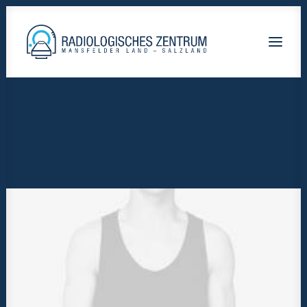
Radiologische-Praxis-Hettstedt
Lutherstadt Eisleben HELIOS Klinik
Staßfurt AMEOS Klinikum
Calbe Saale-Krankenhaus