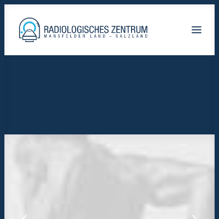
Radiologische-Praxis-Hettstedt
Lutherstadt Eisleben HELIOS Klinik
Staßfurt AMEOS Klinikum
Calbe Saale-Krankenhaus