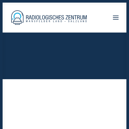
Nothing found.
Radiologische-Praxis-Hettstedt
Lutherstadt Eisleben HELIOS Klinik
Nothing found.
Staßfurt AMEOS Klinikum
Calbe Saale-Krankenhaus