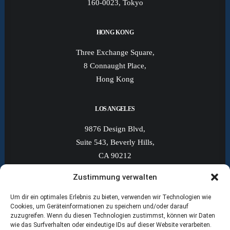
160-0023, Tokyo
HONG KONG
Three Exchange Square,
8 Connaught Place,
Hong Kong
LOS ANGELES
9876 Design Blvd,
Suite 543, Beverly Hills,
CA 90212
Zustimmung verwalten
NEW YORK
Um dir ein optimales Erlebnis zu bieten, verwenden wir Technologien wie
8622 Broadway Street 352,
Cookies, um Geräteinformationen zu speichern und/oder darauf
zuzugreifen. Wenn du diesen Technologien zustimmst, können wir Daten
Brooklyn, NY 11214,
wie das Surfverhalten oder eindeutige IDs auf dieser Website verarbeiten.