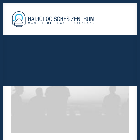
Radiologische-Praxis-Hettstedt
Lutherstadt Eisleben HELIOS Klinik
Staßfurt AMEOS Klinikum
Calbe Saale-Krankenhaus