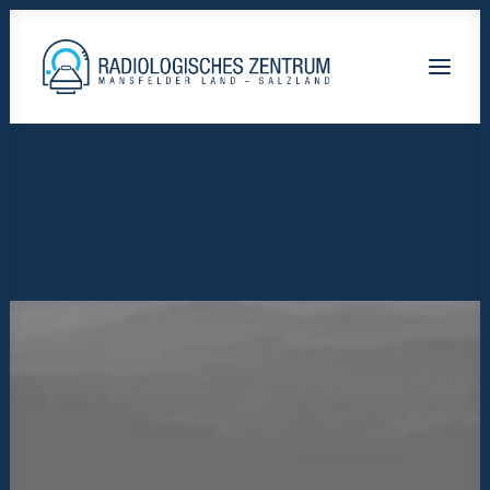
Radiologische-Praxis-Hettstedt
Lutherstadt Eisleben HELIOS Klinik
Staßfurt AMEOS Klinikum
Calbe Saale-Krankenhaus