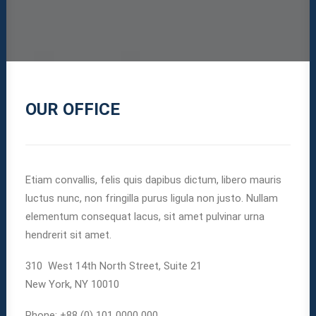
OUR OFFICE
Etiam convallis, felis quis dapibus dictum, libero mauris
luctus nunc, non fringilla purus ligula non justo. Nullam
elementum consequat lacus, sit amet pulvinar urna
hendrerit sit amet.
310 West 14th North Street, Suite 21
New York, NY 10010
Phone: +88 (0) 101 0000 000