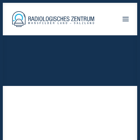
Radiologische-Praxis-Hettstedt
Lutherstadt Eisleben HELIOS Klinik
Staßfurt AMEOS Klinikum
Calbe Saale-Krankenhaus