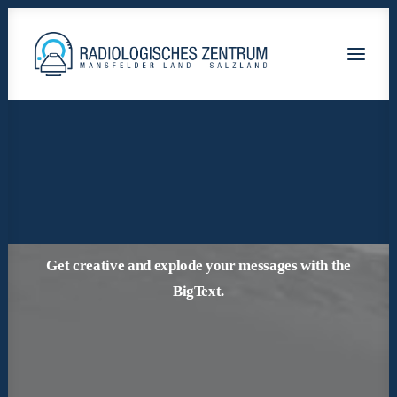
Radiologische-Praxis-Hettstedt
Lutherstadt Eisleben HELIOS Klinik
Staßfurt AMEOS Klinikum
Calbe Saale-Krankenhaus
Blog BigText Boxed
Get creative and explode your messages with the
BigText.